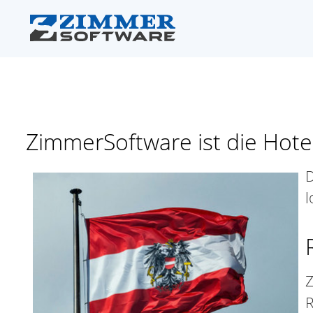
ZimmerSoftware ist die Hotel
D
l
Z
R