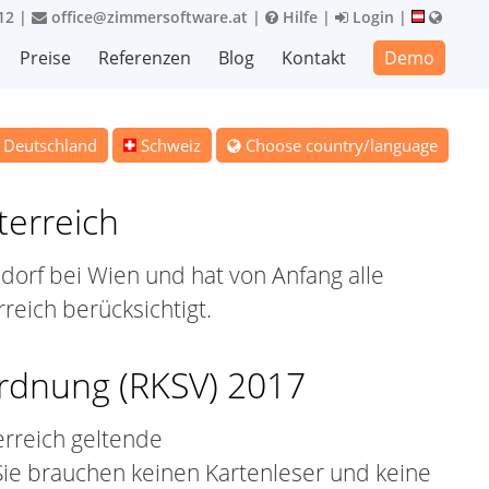
12
|
office@zimmersoftware.at
|
Hilfe
|
Login
|
Preise
Referenzen
Blog
Kontakt
Demo
Deutschland
Schweiz
Choose country/language
terreich
dorf bei Wien und hat von Anfang alle
reich berücksichtigt.
ordnung (RKSV) 2017
erreich geltende
Sie brauchen keinen Kartenleser und keine