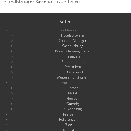
ein vollständiges Kassenbuch zu erhalten.
Seiten
Funktionen
Hotelsoftware
Channel-Manager
Webbuchung
Personalmanagement
Finanzen
Schnittstellen
Statistiken
Für Österreich
Weitere Funktionen
Vorteile
Einfach
Mobil
Flexibel
Günstig
Zuverlässig
Preise
Referenzen
Blog
Kontakt