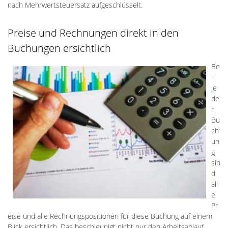
nach Mehrwertsteuersatz aufgeschlüsselt.
Preise und Rechnungen direkt in den
Buchungen ersichtlich
Be
i
je
de
r
Bu
ch
un
g
sin
d
all
e
Pr
eise und alle Rechnungspositionen für diese Buchung auf einem
Blick ersichtlich. Das beschleunigt nicht nur den Arbeitsablauf,