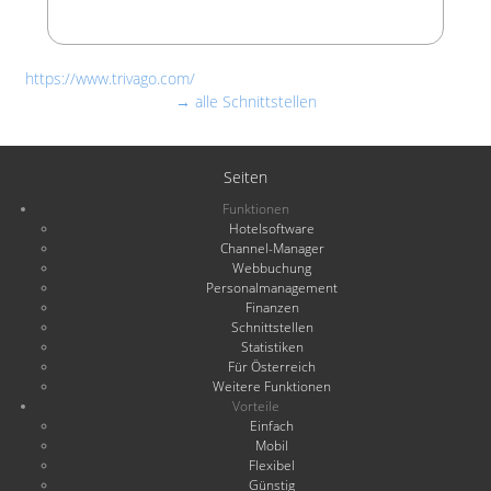
https://www.trivago.com/
→ alle Schnittstellen
Seiten
Funktionen
Hotelsoftware
Channel-Manager
Webbuchung
Personalmanagement
Finanzen
Schnittstellen
Statistiken
Für Österreich
Weitere Funktionen
Vorteile
Einfach
Mobil
Flexibel
Günstig