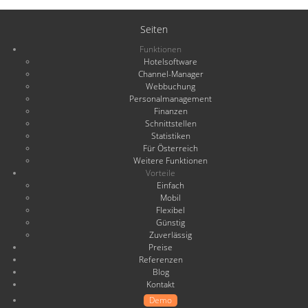
Seiten
Funktionen
Hotelsoftware
Channel-Manager
Webbuchung
Personalmanagement
Finanzen
Schnittstellen
Statistiken
Für Österreich
Weitere Funktionen
Vorteile
Einfach
Mobil
Flexibel
Günstig
Zuverlässig
Preise
Referenzen
Blog
Kontakt
Demo