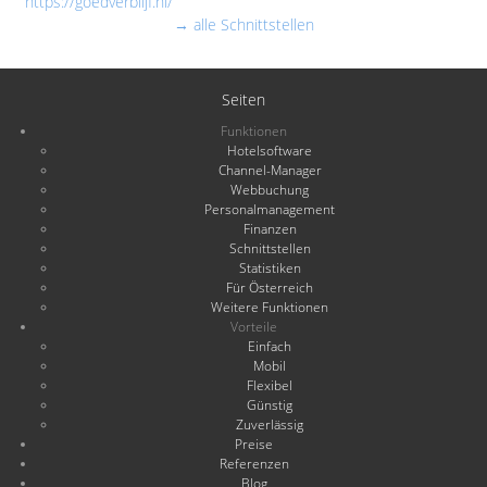
https://goedverblijf.nl/
→ alle Schnittstellen
Seiten
Funktionen
Hotelsoftware
Channel-Manager
Webbuchung
Personalmanagement
Finanzen
Schnittstellen
Statistiken
Für Österreich
Weitere Funktionen
Vorteile
Einfach
Mobil
Flexibel
Günstig
Zuverlässig
Preise
Referenzen
Blog