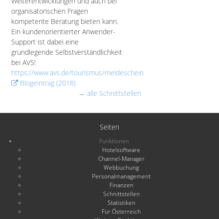
Weiterentwicklungen und auch bei
organisatorischen Fragen
kompetente Beratung bieten kann.
Ein kundenorientierter Anwender-
Support ist dabei eine
grundlegende Selbstverständlichkeit
bei AVS!
https://www.avs.de/tourismus/meldeschein
Blogeintrag (2018)
→ alle Schnittstellen
Seiten
Funktionen
Hotelsoftware
Channel-Manager
Webbuchung
Personalmanagement
Finanzen
Schnittstellen
Statistiken
Für Österreich