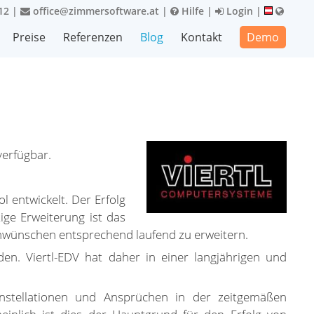
12
|
office@zimmersoftware.at
|
Hilfe
|
Login
|
Preise
Referenzen
Blog
Kontakt
Demo
verfügbar.
 entwickelt. Der Erfolg
ige Erweiterung ist das
nwünschen entsprechend laufend zu erweitern.
en. Viertl-EDV hat daher in einer langjährigen und
Konstellationen und Ansprüchen in der zeitgemäßen