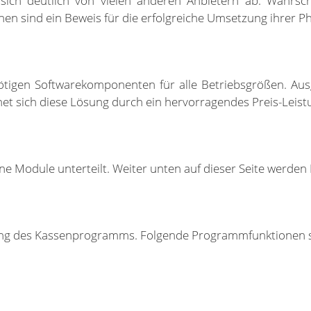
 sich deutlich von vielen anderen Anbietern ab. Wahrsch
 sind ein Beweis für die erfolgreiche Umsetzung ihrer Ph
igen Softwarekomponenten für alle Betriebsgrößen. Ausge
net sich diese Lösung durch ein hervorragendes Preis-Leist
Module unterteilt. Weiter unten auf dieser Seite werden I
ng des Kassenprogramms. Folgende Programmfunktionen si