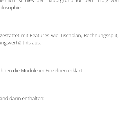
einlich ist dies der Hauptgrund für den Erfolg von
ilosophie.
stattet mit Features wie Tischplan, Rechnungssplit,
ungsverhältnis aus.
hnen die Module im Einzelnen erklärt.
nd darin enthalten: