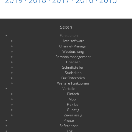
2019
·
2018
·
2017
·
2016
·
2015
Seiten
Funktionen
Hotelsoftware
Channel-Manager
Webbuchung
Personalmanagement
Finanzen
Schnittstellen
Statistiken
Für Österreich
Weitere Funktionen
Vorteile
Einfach
Mobil
Flexibel
Günstig
Zuverlässig
Preise
Referenzen
Blog