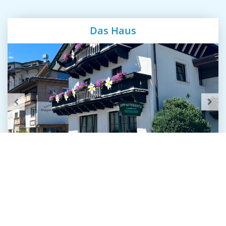
Das Haus
Die Schönpflug Appartements befinden sich im
Zentrum von Kaprun, nur 2 Gehminuten vom
Familienskigebiet Maiskogel entfernt. Der
kostenlose Skibus hält in der Nähe und bietet
schnellen Zugang zur Talstation der Seilbahn zum