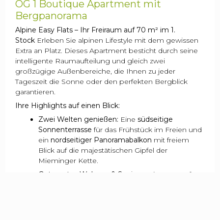
OG 1 Boutique Apartment mit
Bergpanorama
Alpine Easy Flats – Ihr Freiraum auf 70 m² im 1.
Stock
Erleben Sie alpinen Lifestyle mit dem gewissen
Extra an Platz. Dieses Apartment besticht durch seine
intelligente Raumaufteilung und gleich zwei
großzügige Außenbereiche, die Ihnen zu jeder
Tageszeit die Sonne oder den perfekten Bergblick
garantieren.
Ihre Highlights auf einen Blick:
Zwei Welten genießen:
Eine
südseitige
Sonnenterrasse
für das Frühstück im Freien und
ein
nordseitiger Panoramabalkon
mit freiem
Blick auf die majestätischen Gipfel der
Mieminger Kette.
Getrenntes Wohnen & Speisen:
Ein Novum für
Ferienwohnungen – genießen Sie einen
separaten
Dining-Room
mit moderner
Küchenzeile für gemütliche Abende und ein
völlig separates
Wohnzimmer
, das zum